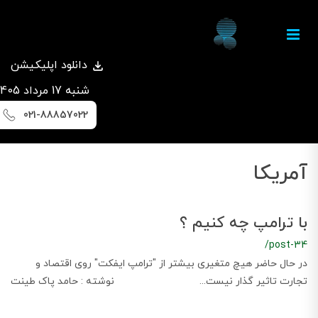
دانلود اپلیکیشن
شنبه 17 مرداد 1405
021-88857022
آمریکا
با ترامپ چه کنیم ؟
/post-34
در حال حاضر هیچ متغیری بیشتر از "ترامپ ایفکت" روی اقتصاد و
تجارت تاثیر گذار نیست... نوشته : حامد پاک طینت