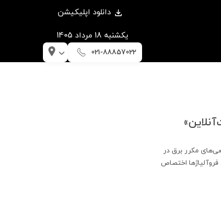
دانلود اپلیکیشن
يكشنبه 18 مرداد 1405
021-88857022
‌آنلاین»
ی‌های مکرر برق در
اع فروآلیاژها اختصاص