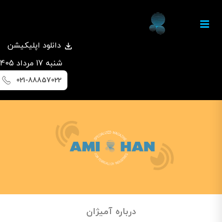
دانلود اپلیکیشن
شنبه 17 مرداد 1405
021-88857022
درباره آمیژان