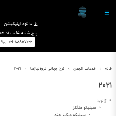
دانلود اپلیکیشن
پنج شنبه 15 مرداد 1405
021-88857022
خانه
خدمات انجمن
نرخ جهانی فروآلیاژها
2021
2021
ژانویه
سیلیکو منگنز
سیلیکو منگنز هند