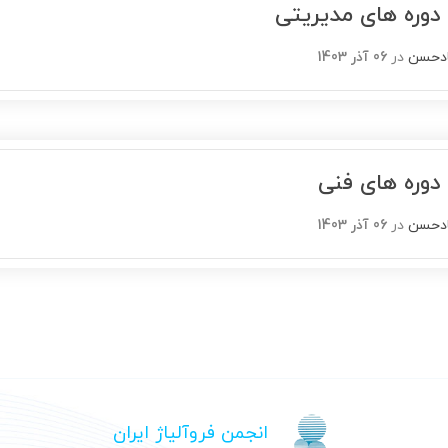
وره های مدیریتی
تادحسن
در
06 آذر 1403
وره های فنی
تادحسن
در
06 آذر 1403
انجمن فروآلیاژ ایران