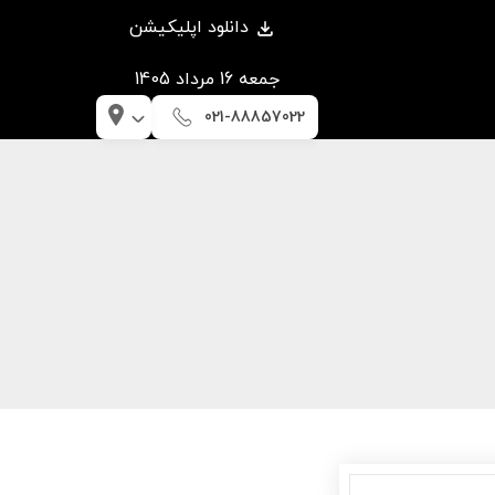
دانلود اپلیکیشن
جمعه 16 مرداد 1405
021-88857022