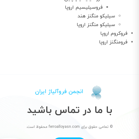
فروسیلیسیم اروپا
سیلیکو منگنز هند
سیلیکو منگنز اروپا
فروکروم اروپا
فرومنگنز اروپا
انجمن فروآلیاژ ایران
با ما در تماس باشید
© تمامی حقوق برای ferroalloyasn.com محفوظ است.