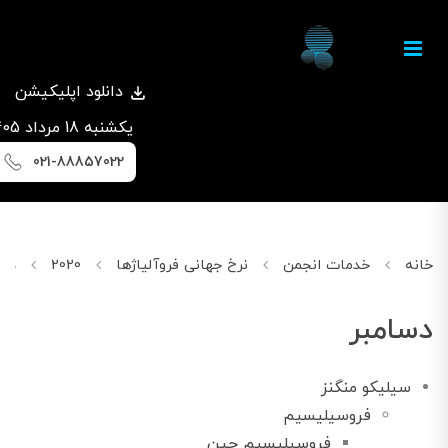
دانلود اپلیکیشن
يكشنبه 18 مرداد 1405
021-88857022
خانه
خدمات انجمن
نرخ جهانی فروآلیاژها
2020
دسامب
دسامبر
سیلیکو منگنز
فروسیلیسیم
فروسیلیسیم چین