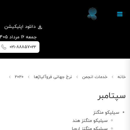
دانلود اپلیکیشن
جمعه 16 مرداد 1405
021-88857022
خانه
خدمات انجمن
نرخ جهانی فروآلیاژها
2020
سپتام
سپتامبر
سیلیکو منگنز
سیلیکو منگنز هند
سیلیکو منگنز اروپا