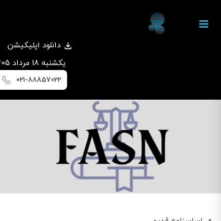
دانلود اپلیکیشن
يكشنبه 18 مرداد 1405
021-88857022