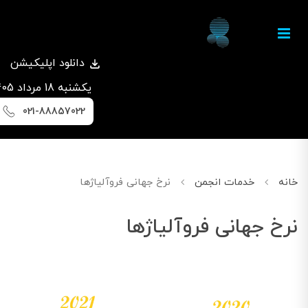
دانلود اپلیکیشن
يكشنبه 18 مرداد 1405
021-88857022
خانه
خدمات انجمن
نرخ جهانی فروآلیاژها
نرخ جهانی فروآلیاژها