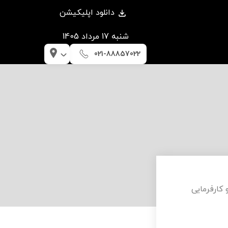
دانلود اپلیکیشن
شنبه 17 مرداد 1405
021-88857022
های کارگری و کارفرمایی