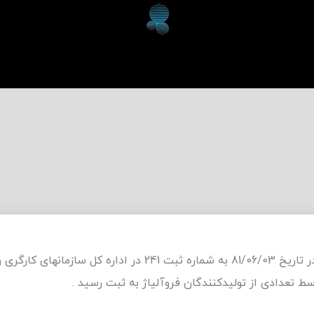
این انجمن در تاریخ 81/06/03 به شماره ثبت 241 در اداره کل سازمان
سط تعدادی از تولیدکنندگان فروآلیاژ به ثبت رسید .