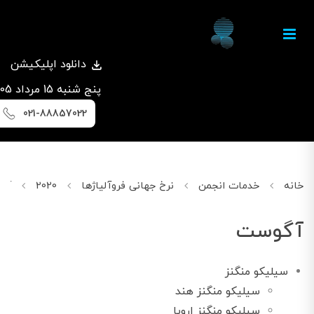
دانلود اپلیکیشن
پنج شنبه 15 مرداد 1405
021-88857022
خانه
خدمات انجمن
نرخ جهانی فروآلیاژها
2020
آگوس
آگوست
سیلیکو منگنز
سیلیکو منگنز هند
سیلیکو منگنز اروپا