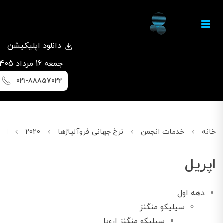
دانلود اپلیکیشن
جمعه 16 مرداد 1405
021-88857022
خانه
خدمات انجمن
نرخ جهانی فروآلیاژها
2020
اپریل
اپریل
دهه اول
سیلیکو منگنز
سیلیکو منگنز اروپا