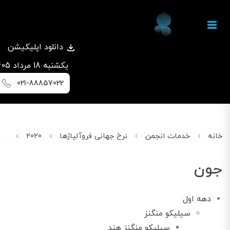
دانلود اپلیکیشن
يكشنبه 18 مرداد 1405
021-88857022
خانه
خدمات انجمن
نرخ جهانی فروآلیاژها
2020
جون
جون
دهه اول
سیلیکو منگنز
سیلیکو منگنز هند