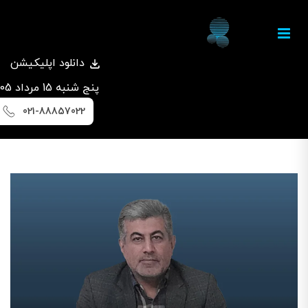
دانلود اپلیکیشن
پنج شنبه 15 مرداد 1405
021-88857022