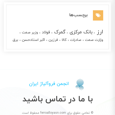
برچسب‌ها
ارز
بانک مرکزی
گمرک
فولاد
وزیر صمت
وزارت صمت
صادرات
کالا
فرزین
اکبر استادحسن
برق
انجمن فروآلیاژ ایران
با ما در تماس باشید
© تمامی حقوق برای ferroalloyasn.com محفوظ است.