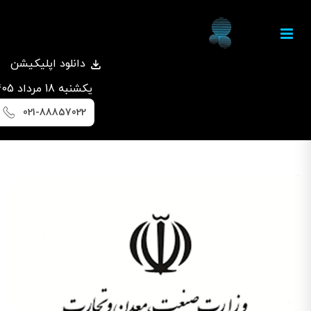
دانلود اپلیکیشن
يكشنبه 18 مرداد 1405
021-88857022