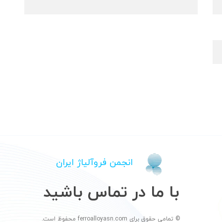
انجمن فروآلیاژ ایران
با ما در تماس باشید
© تمامی حقوق برای ferroalloyasn.com محفوظ است.