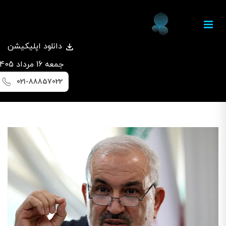
دانلود اپلیکیشن
جمعه 16 مرداد 1405
021-88857022