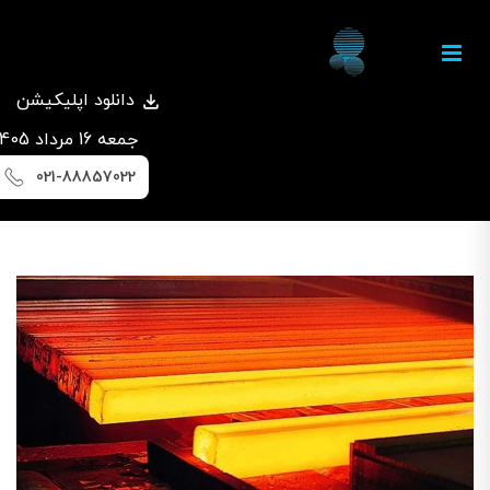
دانلود اپلیکیشن
جمعه 16 مرداد 1405
021-88857022