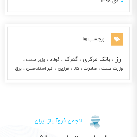
دی 1398
برچسب‌ها
ارز
بانک مرکزی
گمرک
فولاد
وزیر صمت
وزارت صمت
صادرات
کالا
فرزین
اکبر استادحسن
برق
انجمن فروآلیاژ ایران