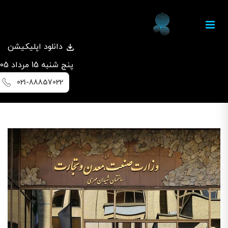
دانلود اپلیکیشن
پنج شنبه 15 مرداد 1405
021-88857022