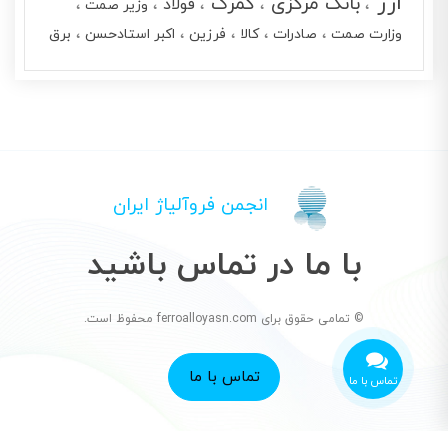
ارز
بانک مرکزی
گمرک
فولاد
وزیر صمت
وزارت صمت
صادرات
کالا
فرزین
اکبر استادحسن
برق
انجمن فروآلیاژ ایران
با ما در تماس باشید
© تمامی حقوق برای ferroalloyasn.com محفوظ است.
تماس با ما
تماس با ما