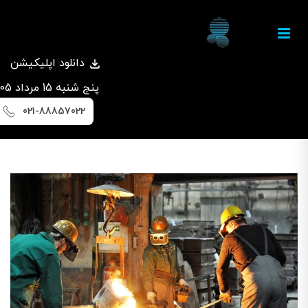
دانلود اپلیکیشن
پنج شنبه 15 مرداد 1405
021-88857022