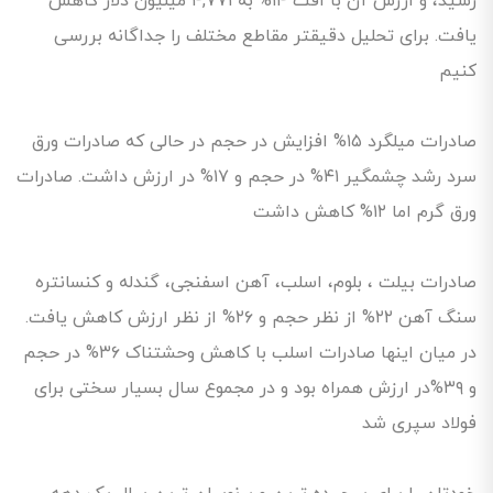
رسید، و ارزش آن با افت ۱۴% به ۴,۷۷۱ میلیون دلار کاهش
یافت. برای تحلیل دقیقتر مقاطع مختلف را جداگانه بررسی
کنیم
صادرات میلگرد ۱۵% افزایش در حجم در حالی که صادرات ورق
سرد رشد چشمگیر ۴۱% در حجم و ۱۷% در ارزش داشت. صادرات
ورق گرم اما ۱۲% کاهش داشت
صادرات بیلت ، بلوم، اسلب، آهن اسفنجی، گندله و کنسانتره
سنگ آهن ۲۲% از نظر حجم و ۲۶% از نظر ارزش کاهش یافت.
در میان اینها صادرات اسلب با کاهش وحشتناک ۳۶% در حجم
و ۳۹%در ارزش همراه بود و در مجموع سال بسیار سختی برای
فولاد سپری شد