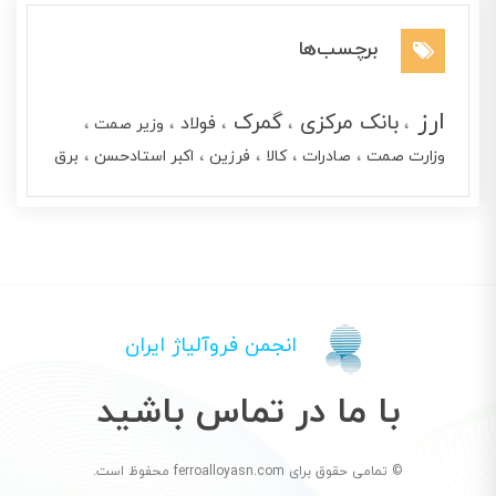
برچسب‌ها
ارز
بانک مرکزی
گمرک
فولاد
وزیر صمت
وزارت صمت
صادرات
کالا
فرزین
اکبر استادحسن
برق
انجمن فروآلیاژ ایران
با ما در تماس باشید
© تمامی حقوق برای ferroalloyasn.com محفوظ است.