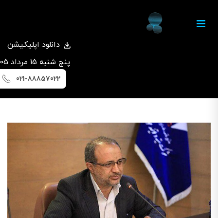
دانلود اپلیکیشن
پنج شنبه 15 مرداد 1405
021-88857022