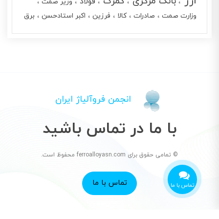
ارز
بانک مرکزی
گمرک
فولاد
وزیر صمت
وزارت صمت
صادرات
کالا
فرزین
اکبر استادحسن
برق
انجمن فروآلیاژ ایران
با ما در تماس باشید
© تمامی حقوق برای ferroalloyasn.com محفوظ است.
تماس با ما
تماس با ما