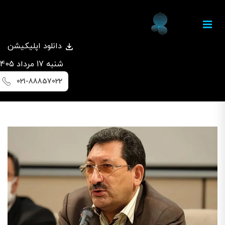
دانلود اپلیکیشن
شنبه 17 مرداد 1405
021-88857022