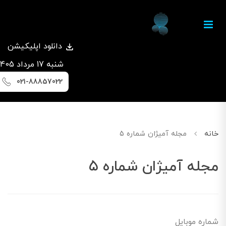
دانلود اپلیکیشن
شنبه 17 مرداد 1405
021-88857022
خانه
مجله آمیژان شماره 5
مجله آمیژان شماره 5
شماره موبایل