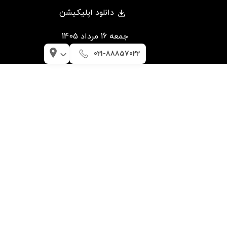
دانلود اپلیکیشن
جمعه 16 مرداد 1405
021-88857022