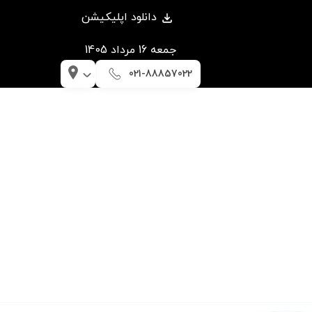
دانلود اپلیکیشن
جمعه 16 مرداد 1405
021-88857022