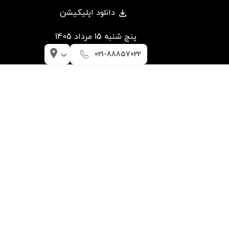
دانلود اپلیکیشن
پنج شنبه 15 مرداد 1405
021-88857022