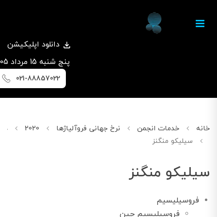
دانلود اپلیکیشن
پنج شنبه 15 مرداد 1405
021-88857022
خانه
خدمات انجمن
نرخ جهانی فروآلیاژها
2020
دسامب
سیلیکو منگنز
سیلیکو منگنز
فروسیلیسیم
فروسیلیسیم چین