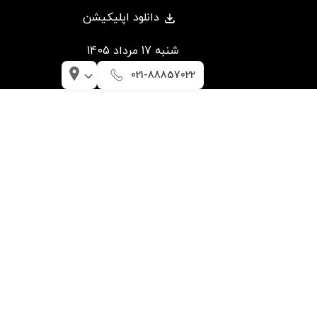
دانلود اپلیکیشن
شنبه 17 مرداد 1405
021-88857022