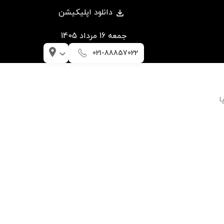
دانلود اپلیکیشن
جمعه 16 مرداد 1405
021-88857022
ا