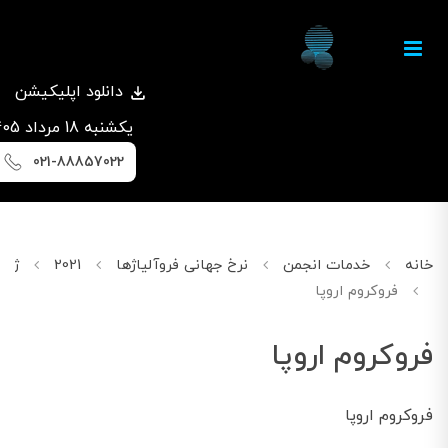
دانلود اپلیکیشن
يكشنبه 18 مرداد 1405
021-88857022
خانه
خدمات انجمن
نرخ جهانی فروآلیاژها
2021
ژانویه
فروکروم اروپا
فروکروم اروپا
فروکروم اروپا