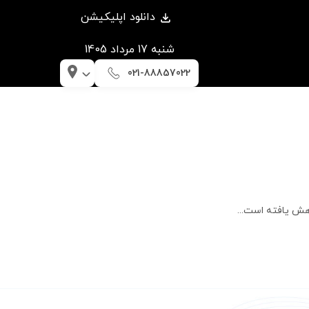
دانلود اپلیکیشن
شنبه 17 مرداد 1405
021-88857022
هش یافته است...