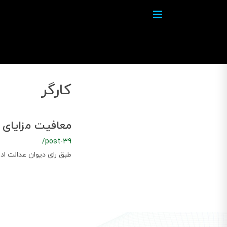
کارگر
معافیت مزایای ک
/post-39
طبق رای دیوان عدالت ادار