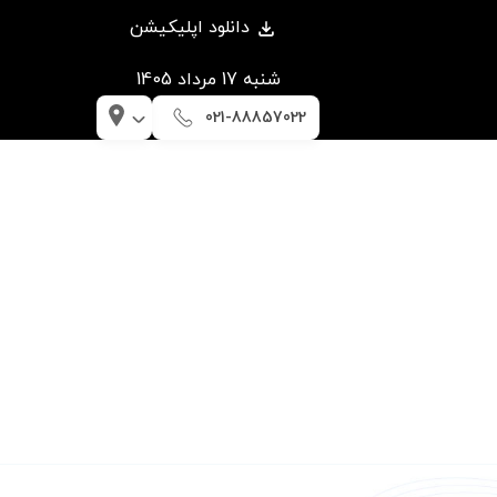
دانلود اپلیکیشن
شنبه 17 مرداد 1405
021-88857022