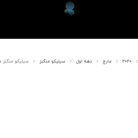
2020
مارچ
دهه اول
سیلیکو منگنز
سیلیکو منگنز ه