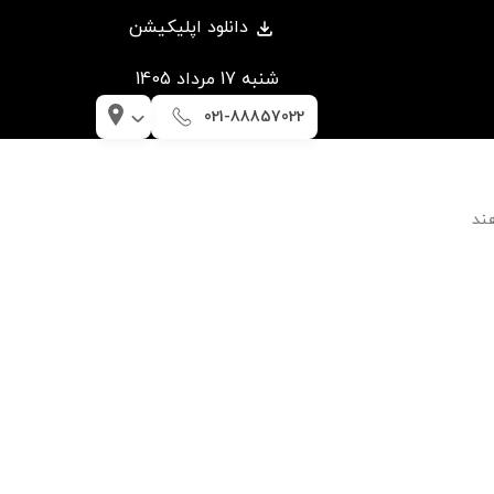
دانلود اپلیکیشن
شنبه 17 مرداد 1405
021-88857022
ند