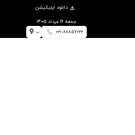
دانلود اپلیکیشن
جمعه 16 مرداد 1405
021-88857022