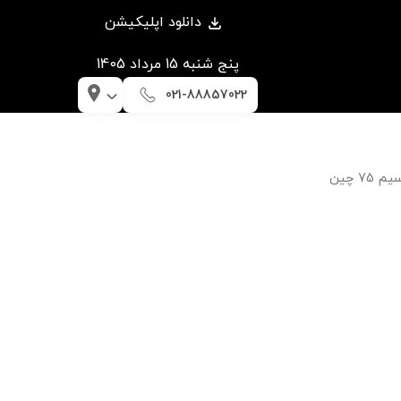
دانلود اپلیکیشن
پنج شنبه 15 مرداد 1405
021-88857022
75 چین