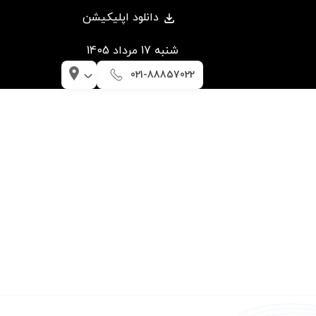
دانلود اپلیکیشن
شنبه 17 مرداد 1405
021-88857022